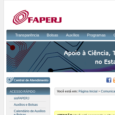
Transparência
Bolsas
Auxílios
Programas
Você está em:
Página Inicial
>
Comunic
ACESSO RÁPIDO
sisFAPERJ
Auxílios e Bolsas
Calendário de Auxílios
e Bolsas