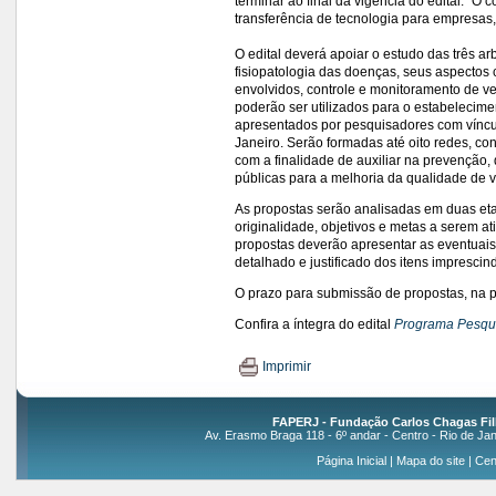
terminar ao final da vigência do edital. “O
transferência de tecnologia para empresas, 
O edital deverá apoiar o estudo das três 
fisiopatologia das doenças, seus aspectos c
envolvidos, controle e monitoramento de vet
poderão ser utilizados para o estabelecime
apresentados por pesquisadores com víncul
Janeiro. Serão formadas até oito redes, 
com a finalidade de auxiliar na prevenção, 
públicas para a melhoria da qualidade de 
As propostas serão analisadas em duas eta
originalidade, objetivos e metas a serem at
propostas deverão apresentar as eventuai
detalhado e justificado dos itens imprescind
O prazo para submissão de propostas, na pr
Confira a íntegra do edital
Programa Pesqui
Imprimir
FAPERJ - Fundação Carlos Chagas Fil
Av. Erasmo Braga 118 - 6º andar - Centro - Rio de Jan
Página Inicial
|
Mapa do site
|
Cen