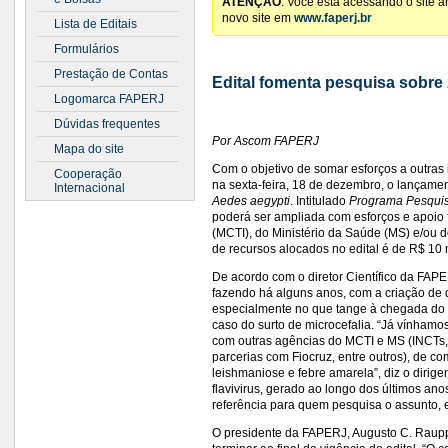
ATENÇÃO
: Você está acessando o site 
novo site em
www.faperj.br
Lista de Editais
Formulários
Prestação de Contas
Edital fomenta pesquisa sobre
Logomarca FAPERJ
Dúvidas frequentes
Por Ascom FAPERJ
Mapa do site
Com o objetivo de somar esforços a outras
Cooperação
na sexta-feira, 18 de dezembro, o lançame
Internacional
Aedes aegypti
. Intitulado
Programa Pesquis
poderá ser ampliada com esforços e apoio f
(MCTI), do Ministério da Saúde (MS) e/ou 
de recursos alocados no edital é de R$ 10
De acordo com o diretor Científico da FAPE
fazendo há alguns anos, com a criação de q
especialmente no que tange à chegada do z
caso do surto de microcefalia. “Já vínham
com outras agências do MCTI e MS (INCTs,
parcerias com Fiocruz, entre outros), de 
leishmaniose e febre amarela”, diz o dirige
flavivirus, gerado ao longo dos últimos ano
referência para quem pesquisa o assunto, e
O presidente da FAPERJ, Augusto C. Raupp,