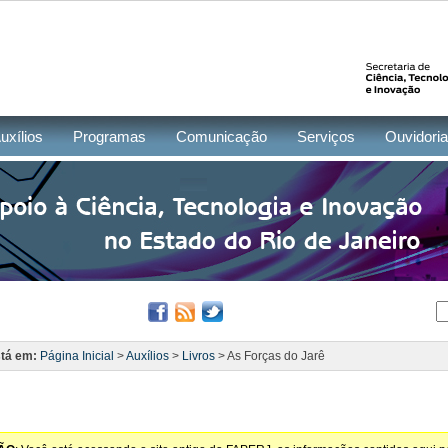
uxílios
Programas
Comunicação
Serviços
Ouvidoria
tá em:
Página Inicial
>
Auxílios
>
Livros
> As Forças do Jarê