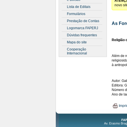
ATENÇ
novo si
Lista de Editais
Formulários
Prestação de Contas
As For
Logomarca FAPERJ
Dúvidas frequentes
Religião 
Mapa do site
Cooperação
Internacional
Além de r
religiosi
à antropo
Autor: Ga
Editora:
Número d
Ano de l
Impri
FAP
Av. Erasmo Braga