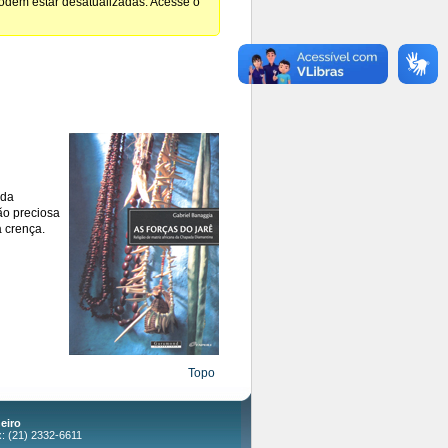
podem estar desatualizadas. Acesse o
 da
ão preciosa
a crença.
Topo
eiro
x: (21) 2332-6611