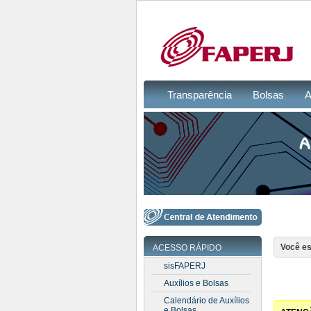
Transparência
Bolsas
A
Você es
ACESSO RÁPIDO
sisFAPERJ
Auxílios e Bolsas
Calendário de Auxílios
e Bolsas