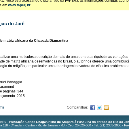
ÃO
: Você está acessando o site antigo da FAPERJ, as informações contidas aqui 
te em
www.faperj.br
ças do Jarê
de matriz africana da Chapada Diamantina
ealizar uma meticulosa descrição de mais de uma dentre as riquíssimas variações
dade de matriz africana desenvolvidas no Brasil, o autor nos oferece uma contribuiç
logia da religião, em particular uma abordagem inovadora do clássico problema d
briel Banaggia
 Garamond
e páginas: 344
ançamento: 2015
mir
Compartilhar:
ERJ - Fundação Carlos Chagas Filho de Amparo à Pesquisa do Estado do Rio de Jan
 118 - 6º andar - Centro - Rio de Janeiro - RJ - Cep: 20.020-000 - Tel: (21) 2333-2000 - Fa