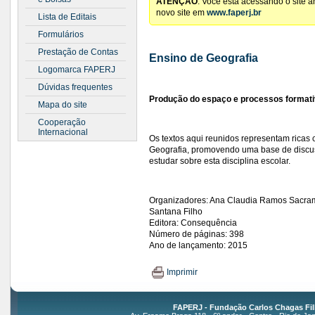
ATENÇÃO
: Você está acessando o site 
novo site em
www.faperj.br
Lista de Editais
Formulários
Prestação de Contas
Ensino de Geografia
Logomarca FAPERJ
Dúvidas frequentes
Produção do espaço e processos format
Mapa do site
Cooperação
Internacional
Os textos aqui reunidos representam ricas 
Geografia, promovendo uma base de discus
estudar sobre esta disciplina escolar.
Organizadores: Ana Claudia Ramos Sacrame
Santana Filho
Editora: Consequência
Número de páginas: 398
Ano de lançamento: 2015
Imprimir
FAPERJ - Fundação Carlos Chagas Fil