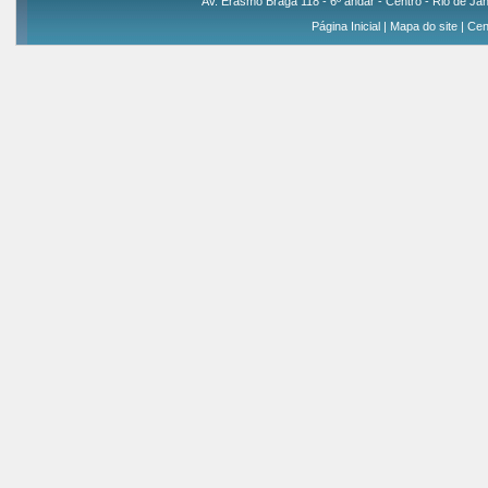
Av. Erasmo Braga 118 - 6º andar - Centro - Rio de Jan
Página Inicial
|
Mapa do site
|
Cen