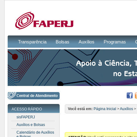
Transparência
Bolsas
Auxílios
Programas
Você está em:
Página Inicial
>
Auxílios
>
ACESSO RÁPIDO
sisFAPERJ
Auxílios e Bolsas
Calendário de Auxílios
e Bolsas