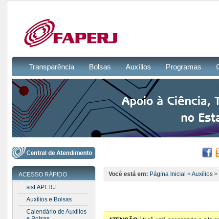
Transparência
Bolsas
Auxílios
Programas
Você está em:
Página Inicial
>
Auxílios
>
ACESSO RÁPIDO
sisFAPERJ
Auxílios e Bolsas
Calendário de Auxílios
e Bolsas