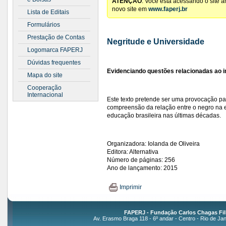
ATENÇÃO
: Você está acessando o site 
novo site em
www.faperj.br
Lista de Editais
Formulários
Prestação de Contas
Negritude e Universidade
Logomarca FAPERJ
Dúvidas frequentes
Evidenciando questões relacionadas ao i
Mapa do site
Cooperação
Internacional
Este texto pretende ser uma provocação pa
compreensão da relação entre o negro na e
educação brasileira nas últimas décadas.
Organizadora: Iolanda de Oliveira
Editora: Alternativa
Número de páginas: 256
Ano de lançamento: 2015
Imprimir
FAPERJ - Fundação Carlos Chagas Fil
Av. Erasmo Braga 118 - 6º andar - Centro - Rio de Jan