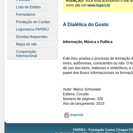
ATENÇÃO
: Você está acessando o site 
novo site em
www.faperj.br
Lista de Editais
Formulários
Prestação de Contas
A Dialética do Gosto
Logomarca FAPERJ
Dúvidas frequentes
Informação, Música e Política
Mapa do site
Cooperação
Internacional
Este livro analisa o processo de formação 
livres, autônomas, conscientes ou não. O 
de uso dos bens, materiais e simbólicos, e 
papel dos fluxos informacionais na formaçã
Autor: Marco Schneider
Editora: Circuito
Número de páginas: 328
Ano de lançamento: 2015
Imprimir
FAPERJ - Fundação Carlos Chagas Fil