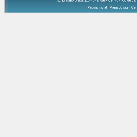
Av. Erasmo Braga 118 - 6º andar - Centro - Rio de Jan
Página Inicial
|
Mapa do site
|
Cen