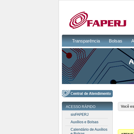
Transparência
Bolsas
A
Você es
ACESSO RÁPIDO
sisFAPERJ
Auxílios e Bolsas
Calendário de Auxílios
e Bolsas