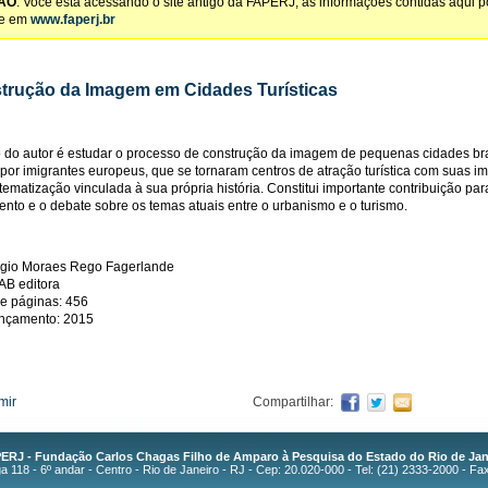
ÃO
: Você está acessando o site antigo da FAPERJ, as informações contidas aqui 
te em
www.faperj.br
trução da Imagem em Cidades Turísticas
o do autor é estudar o processo de construção da imagem de pequenas cidades bra
por imigrantes europeus, que se tornaram centros de atração turística com suas 
tematização vinculada à sua própria história. Constitui importante contribuição par
nto e o debate sobre os temas atuais entre o urbanismo e o turismo.
rgio Moraes Rego Fagerlande
2AB editora
e páginas: 456
ançamento: 2015
mir
Compartilhar:
ERJ - Fundação Carlos Chagas Filho de Amparo à Pesquisa do Estado do Rio de Jan
 118 - 6º andar - Centro - Rio de Janeiro - RJ - Cep: 20.020-000 - Tel: (21) 2333-2000 - Fa