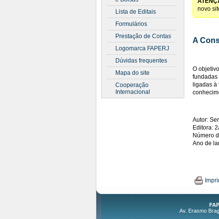
ATENÇ
novo si
Lista de Editais
Formulários
Prestação de Contas
A Cons
Logomarca FAPERJ
Dúvidas frequentes
O objetiv
Mapa do site
fundadas 
ligadas à 
Cooperação
Internacional
conhecime
Autor: Se
Editora: 
Número d
Ano de l
Impri
FAP
Av. Erasmo Braga