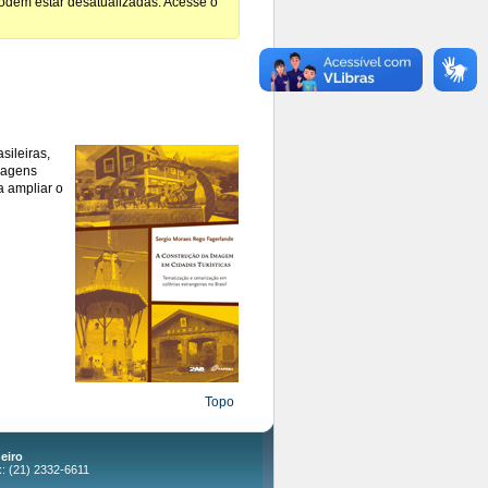
podem estar desatualizadas. Acesse o
sileiras,
imagens
a ampliar o
Topo
eiro
x: (21) 2332-6611