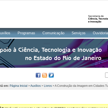
uxílios
Programas
Comunicação
Serviços
Ouvidoria
tá em:
Página Inicial
>
Auxílios
>
Livros
> A Construção da Imagem em Cidades Tur