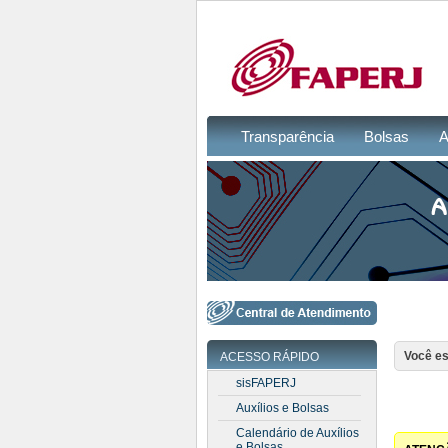
Transparência
Bolsas
A
Você es
ACESSO RÁPIDO
sisFAPERJ
Auxílios e Bolsas
Calendário de Auxílios
e Bolsas