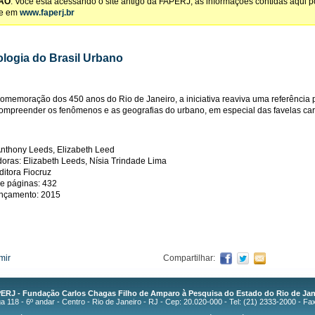
ÃO
: Você está acessando o site antigo da FAPERJ, as informações contidas aqui 
te em
www.faperj.br
ologia do Brasil Urbano
comemoração dos 450 anos do Rio de Janeiro, a iniciativa reaviva uma referência 
mpreender os fenômenos e as geografias do urbano, em especial das favelas car
Anthony Leeds, Elizabeth Leed
oras: Elizabeth Leeds, Nísia Trindade Lima
ditora Fiocruz
e páginas: 432
ançamento: 2015
mir
Compartilhar:
ERJ - Fundação Carlos Chagas Filho de Amparo à Pesquisa do Estado do Rio de Jan
 118 - 6º andar - Centro - Rio de Janeiro - RJ - Cep: 20.020-000 - Tel: (21) 2333-2000 - Fa