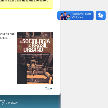
podem estar desatualizadas. Acesse o
para os que
iocas.
Topo
eiro
x: (21) 2332-6611