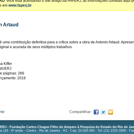
ÃO
: Você está acessando o site antigo da FAPERJ, as informações contidas aqui 
te em
www.faperj.br
n Artaud
 é uma contribuição definitiva para a crítica sobre a obra de Antonin Artaud. Apres
iginal e acurada de seus múltiplos trabalhos.
a Kiffer
 EdUERJ
e páginas: 266
ançamento: 2016
mir
Compartilhar:
ERJ - Fundação Carlos Chagas Filho de Amparo à Pesquisa do Estado do Rio de Jan
 118 - 6º andar - Centro - Rio de Janeiro - RJ - Cep: 20.020-000 - Tel: (21) 2333-2000 - Fa