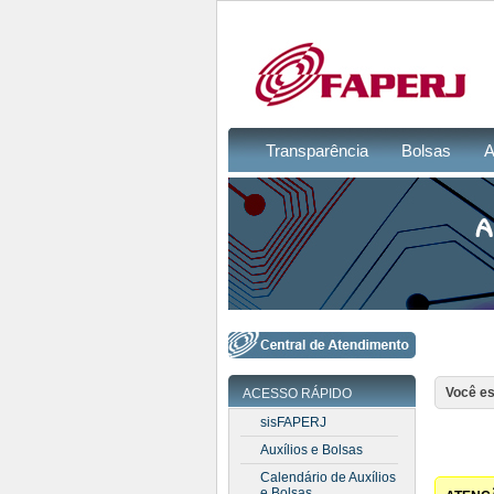
Transparência
Bolsas
A
Você es
ACESSO RÁPIDO
sisFAPERJ
Auxílios e Bolsas
Calendário de Auxílios
e Bolsas