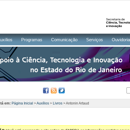
uxílios
Programas
Comunicação
Serviços
Ouvidoria
tá em:
Página Inicial
>
Auxílios
>
Livros
> Antonin Artaud