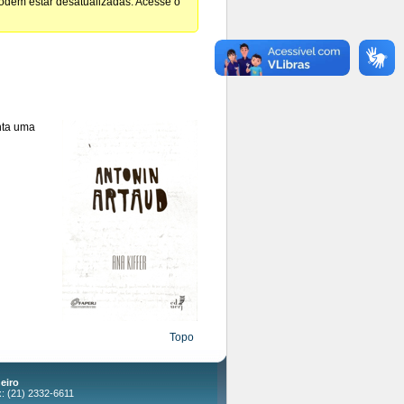
podem estar desatualizadas. Acesse o
enta uma
Topo
eiro
x: (21) 2332-6611