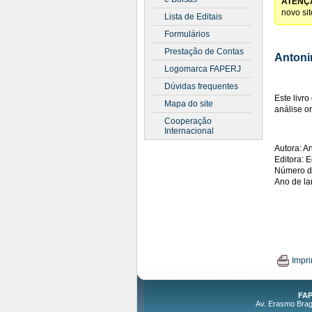
ATENÇ
novo si
Lista de Editais
Formulários
Prestação de Contas
Antoni
Logomarca FAPERJ
Dúvidas frequentes
Este livro
Mapa do site
análise or
Cooperação
Internacional
Autora: An
Editora:
Número d
Ano de l
Impri
FAP
Av. Erasmo Braga