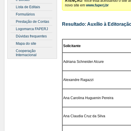
ATENÇÃO
: Você está acessando o site 
novo site em
www.faperj.br
Lista de Editais
Formulários
Prestação de Contas
Resultado: Auxílio à Editoraçã
Logomarca FAPERJ
Dúvidas frequentes
Mapa do site
Solicitante
Cooperação
Internacional
Adriana Schneider Alcure
Alexandre Ragazzi
Ana Carolina Huguenin Pereira
Ana Claudia Cruz da Silva