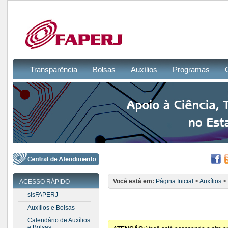
Transparência
Bolsas
Auxílios
Programas
Você está em:
Página Inicial
>
Auxílios
>
ACESSO RÁPIDO
sisFAPERJ
Auxílios e Bolsas
Calendário de Auxílios
e Bolsas