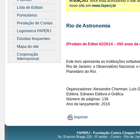
ATENÇÃO
: Você está acessando o site 
novo site em
www.faperj.br
Lista de Editais
Formulários
Prestação de Contas
Rio de Astronomia
Logomarca FAPERJ
Dúvidas frequentes
(Produto do Edital 42/2014 – 450 anos da 
Mapa do site
Cooperação
Internacional
Este livro apresenta as instituições volta
Rio de Janeiro: o Observatório Nacional, 
Planetário do Rio.
Organizadores: Alexandre Cherman, Luís 
Editora: Ednews Editora e Gráfica
Número de páginas: 136
Ano de lançamento: 2016
Imprimir
FAPERJ - Fundação Carlos Chagas Fil
Av. Erasmo Braga 118 - 6º andar - Centro - Rio de Jan