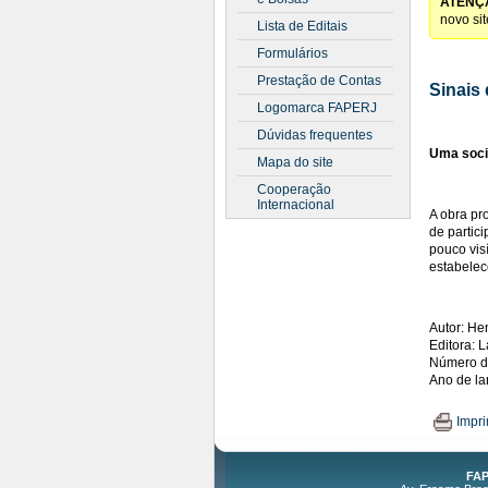
ATENÇ
novo si
Lista de Editais
Formulários
Prestação de Contas
Sinais
Logomarca FAPERJ
Dúvidas frequentes
Uma socio
Mapa do site
Cooperação
Internacional
A obra pr
de partic
pouco vis
estabelec
Autor: He
Editora: 
Número d
Ano de l
Impri
FAP