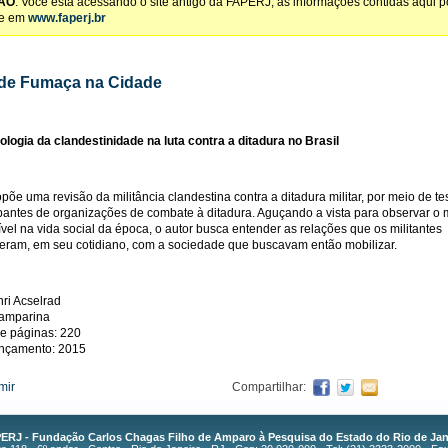
ÃO
: Você está acessando o site antigo da FAPERJ, as informações contidas aqui 
te em
www.faperj.br
 de Fumaça na Cidade
logia da clandestinidade na luta contra a ditadura no Brasil
opõe uma revisão da militância clandestina contra a ditadura militar, por meio de 
ipantes de organizações de combate à ditadura. Aguçando a vista para observar o 
ível na vida social da época, o autor busca entender as relações que os militantes
eram, em seu cotidiano, com a sociedade que buscavam então mobilizar.
nri Acselrad
Lamparina
e páginas: 220
ançamento: 2015
mir
Compartilhar:
ERJ - Fundação Carlos Chagas Filho de Amparo à Pesquisa do Estado do Rio de Jan