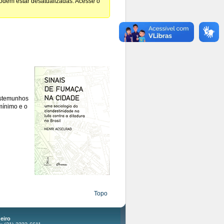
podem estar desatualizadas. Acesse o
testemunhos
mínimo e o
Topo
eiro