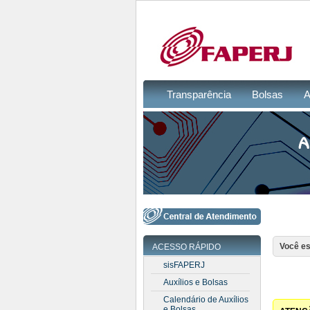
Transparência
Bolsas
A
Você es
ACESSO RÁPIDO
sisFAPERJ
Auxílios e Bolsas
Calendário de Auxílios
e Bolsas