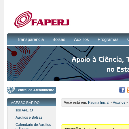
Transparência
Bolsas
Auxílios
Programas
Você está em:
Página Inicial
>
Auxílios
>
ACESSO RÁPIDO
sisFAPERJ
Auxílios e Bolsas
Calendário de Auxílios
e Bolsas