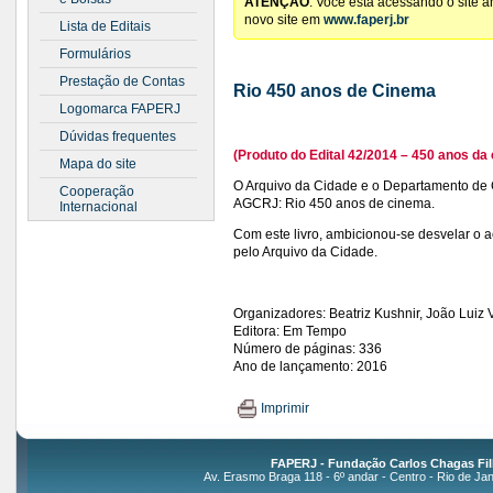
ATENÇÃO
: Você está acessando o site 
novo site em
www.faperj.br
Lista de Editais
Formulários
Prestação de Contas
Rio 450 anos de Cinema
Logomarca FAPERJ
Dúvidas frequentes
(Produto do Edital 42/2014 – 450 anos da 
Mapa do site
O Arquivo da Cidade e o Departamento de 
Cooperação
AGCRJ: Rio 450 anos de cinema.
Internacional
Com este livro, ambicionou-se desvelar o
pelo Arquivo da Cidade.
Organizadores: Beatriz Kushnir, João Luiz V
Editora: Em Tempo
Número de páginas: 336
Ano de lançamento: 2016
Imprimir
FAPERJ - Fundação Carlos Chagas Fil
Av. Erasmo Braga 118 - 6º andar - Centro - Rio de Jan