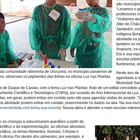
são município
“Levamos o pr
professores n
“Visitamos al
Alter do Chão,
Santarém, com
indígena Bora
atividade na
também no mu
Arapiuns, na 
Ela e sua equ
escolas públic
fluminense, e
da comunidade ribeirinha de Urucureá, no município paraense de
Neste ano de 
ém,
observam os pigmentos das folhas na oficina
Luz nas Plantas
agendada a re
Municipal San
se de Duque de Caxias, com o tema
Luz nas Plantas
, fruto de um edital concedido
imento Científico e Tecnológico (CNPq), por ocasião do Ano Internacional da Luz,
das, em geral, podem entrar em contato pelo site para agendar visitas do projeto.
a atividade podem entrar em contato, preenchendo os dados na aba ‘Na sua escola
w.sercientista.com.br/na-sua-escola
). Nossa ideia é atender a mais escolas interes
 as crianças a solucionarem questões a partir do
entífico e da experimentação, as oficinas abordam,
prática, os temas Alimentos, Animais, Células e
A oficina
Por dentro dos alimentos
, por exemplo, é