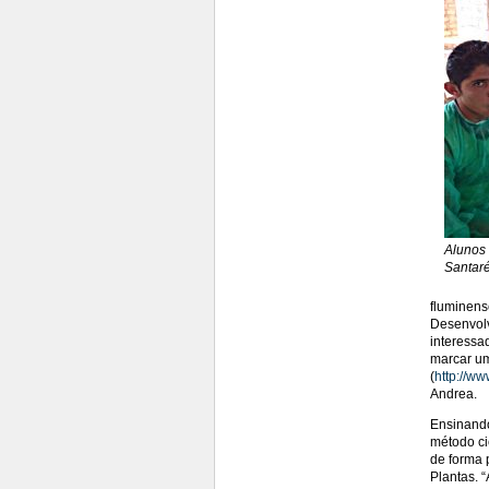
Alunos 
Santar
fluminen
Desenvolv
interessa
marcar um
(
http://ww
Andrea.
Ensinando
método ci
de forma 
Plantas. “