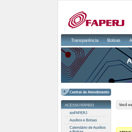
Transparência
Bolsas
A
Você es
ACESSO RÁPIDO
sisFAPERJ
Auxílios e Bolsas
Calendário de Auxílios
e Bolsas