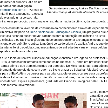
de material audiovisual e de um
ado para a sua divulgação
Dentro de uma canoa, Andrea Da Poian conv
w.sercientista.com.br
)
. “Apesar do
Alter do Chão (PA), durante atividade de educa
infantil para a pesquisa, a
escola
ndo o estudo uma coisa chata.
tirar essa percepção das crianças e resgatar a magia da ciência, da descoberta, do
 busca estimular a vivência da construção do conhecimento através da experimen
A iniciativa faz parte da
Rede Nacional de Educação e Ciência
, um programa que e
pesquisa, visando buscar novos caminhos para a educação em ciências no Brasil. “
 ciências e outras instituições que desejem proporcionar a crianças e jovens um
unciona e por quê. Ser cientista também é coisa de criança”, explica Andrea, que d
da interação vírus-célula, como mecanismos de entrada dos vírus em suas células 
espostas celulares à infecção.
a que a ideia de realizar cursos de educação científica é um legado do professor
m 1985, a cursos com formatos semelhantes no IBqM/UFRJ, onde era professor titul
para a ciência que eram oferecidos por Leopoldo De Meis nas férias, para públicos
ramento do projeto dele, com quem eu tive o prazer de trabalhar. A ideia é levar a 
s para o IBqM. Além de cursos para as crianças, oferecemos cursos para os profess
ia de se trabalhar com o método científico com os alunos, montando aulas nas qu
curiosidades”, explica a professora, graduada em Ciências Biológicas pela UFRJ e
, pela mesma universidade.
Com o objetiv
para além dos
Brasil, Andre
para a Amazôn
Oriximiná, e