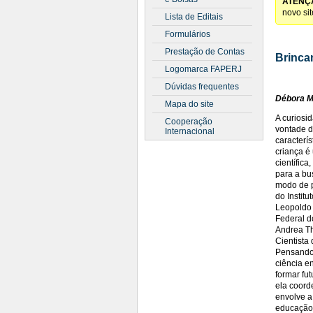
ATENÇ
novo si
Lista de Editais
Formulários
Prestação de Contas
Brincan
Logomarca FAPERJ
Dúvidas frequentes
Débora M
Mapa do site
A curiosi
Cooperação
vontade d
Internacional
caracterí
criança é 
científic
para a bu
modo de pe
do Instit
Leopoldo 
Federal d
Andrea T
Cientista
Pensando 
ciência e
formar fu
ela coord
envolve a
educação 