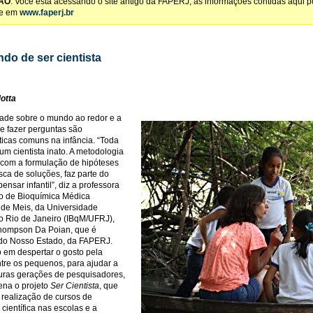
ÃO
: Você está acessando o site antigo da FAPERJ, as informações contidas aqui 
te em
www.faperj.br
do de ser cientista
otta
dade sobre o mundo ao redor e a
e fazer perguntas são
sticas comuns na infância. “Toda
um cientista inato. A metodologia
a, com a formulação de hipóteses
sca de soluções, faz parte do
nsar infantil”, diz a professora
uto de Bioquímica Médica
de Meis, da Universidade
o Rio de Janeiro (IBqM/UFRJ),
hompson Da Poian, que é
 do Nosso Estado, da FAPERJ.
em despertar o gosto pela
ntre os pequenos, para ajudar a
turas gerações de pesquisadores,
ena o projeto
Ser Cientista
, que
 realização de cursos de
científica nas escolas e a