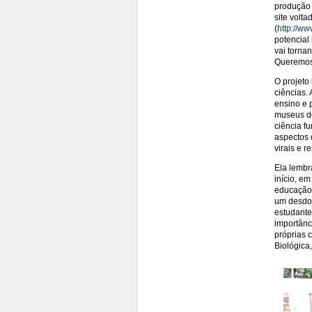
produção 
site volt
(
http://ww
potencial 
vai torna
Queremos 
O projeto
ciências. 
ensino e 
museus de
ciência f
aspectos 
virais e r
Ela lembr
início, e
educação 
um desdob
estudante
importânc
próprias 
Biológica