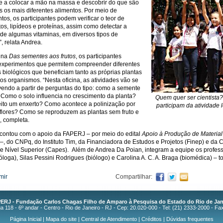
e a colocar a mão na massa e descobrir do que são
 os mais diferentes alimentos. Por meio de
tos, os participantes podem verificar o teor de
tos, lipídeos e proteínas, assim como detectar a
de algumas vitaminas, em diversos tipos de
”, relata Andrea.
cina
Das sementes aos frutos
, os participantes
experimentos que permitem compreender diferentes
 biológicos que beneficiam tanto as próprias plantas
os organismos. “Nesta oficina, as atividades vão se
endo a partir de perguntas do tipo: como a semente
Como o solo influencia no crescimento da planta?
Quem quer ser cientista?
ito um enxerto? Como acontece a polinização por
participam da atividad
flores? Como se reproduzem as plantas sem fruto e
, completa.
 contou com o apoio da FAPERJ – por meio do edital
Apoio à Produção de Material
–, do CNPq, do Instituto Tim, da Financiadora de Estudos e Projetos (Finep) e d
e Nível Superior (Capes). Além de Andrea Da Poian, integram a equipe os profes
ióloga), Silas Pessini Rodrigues (biólogo) e Carolina A. C. A. Braga (biomédica) –
mir
Compartilhar:
ERJ - Fundação Carlos Chagas Filho de Amparo à Pesquisa do Estado do Rio de Jan
 118 - 6º andar - Centro - Rio de Janeiro - RJ - Cep: 20.020-000 - Tel: (21) 2333-2000 - Fa
Página Inicial
|
Mapa do site
|
Central de Atendimento
|
Créditos
|
Dúvidas frequentes