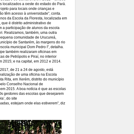
s localizados a oeste do estado do Pará.
ojeto para locais onde crianças e
ão têm acesso à universidade”, conta.
unos da Escola da Floresta, localizada em
 que é distrito administrativo de
 a participação de alunos da escola
ri. Realizamos, também, uma outra
 pequena comunidade de Urucureá,
nicípio de Santarém, às margens do rio
escola municipal Dom Pedro I”, detalha.
ipe também realizaram oficinas em
as de Petrópolis e Piraí, no interior
m 2015; e na capital, em 2012 e 2014.
2017, de 21 a 24 de agosto, está
alização de uma oficina na Escola​
ta Rita, em Xerém, distrito do município
 pelo Conselho Nacional de
 em 2015. A boa notícia é que as escolas
 “Os gestores das escolas que desejarem
’, do site
sadas, estejam onde elas estiverem”, diz