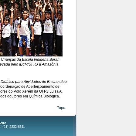
 Crianças da Escola Indígena Borari
e levada pelo IBqM/UFRJ à Amazônia
 Didático para Atividades de Ensino e/ou
a Coordenação de Aperfeiçoamento de
sores do Polo Xerém da UFRJ Luisa A.
 todos doutores em Química Biológica.
Topo
eiro
x: (21) 2332-6611