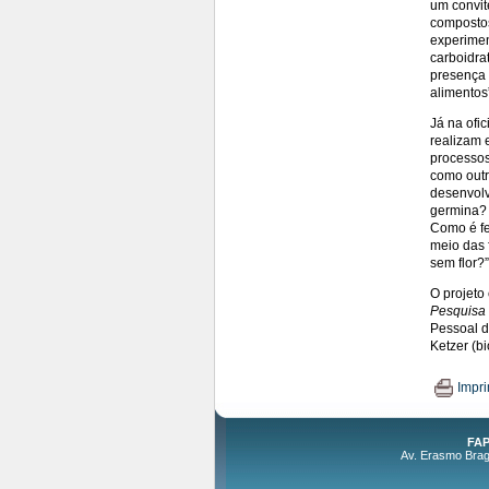
um convit
compostos
experimen
carboidra
presença 
alimentos
Já na ofi
realizam 
processos
como outr
desenvolv
germina? 
Como é fe
meio das 
sem flor?”
O projeto
Pesquisa
Pessoal d
Ketzer (b
Impri
FAP
Av. Erasmo Braga