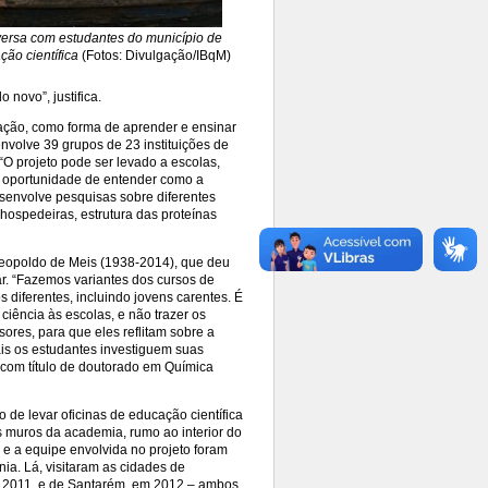
ersa com estudantes do município de
ção científica
(Fotos: Divulgação/IBqM)
 novo”, justifica.
tação, como forma de aprender e ensinar
nvolve 39 grupos de 23 instituições de
O projeto pode ser levado a escolas,
a oportunidade de entender como a
esenvolve pesquisas sobre diferentes
hospedeiras, estrutura das proteínas
 Leopoldo de Meis (1938-2014), que deu
ar. “Fazemos variantes dos cursos de
 diferentes, incluindo jovens carentes. É
ciência às escolas, e não trazer os
ores, para que eles reflitam sobre a
ais os estudantes investiguem suas
 com título de doutorado em Química
o de levar oficinas de educação científica
 muros da academia, rumo ao interior do
a e a equipe envolvida no projeto foram
ia. Lá, visitaram as cidades de
m 2011, e de Santarém, em 2012 – ambos