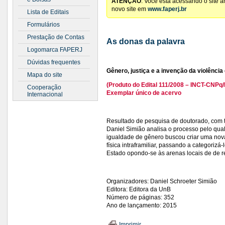
ATENÇÃO
: Você está acessando o site 
novo site em
www.faperj.br
Lista de Editais
Formulários
Prestação de Contas
As donas da palavra
Logomarca FAPERJ
Dúvidas frequentes
Gênero, justiça e a invenção da violênci
Mapa do site
(Produto do Edital 111/2008 – INCT-CNP
Cooperação
Exemplar único de acervo
Internacional
Resultado de pesquisa de doutorado, com t
Daniel Simião analisa o processo pelo qu
igualdade de gênero buscou criar uma nova
física intraframiliar, passando a categorizá
Estado opondo-se às arenas locais de de re
Organizadores: Daniel Schroeter Simião
Editora: Editora da UnB
Número de páginas: 352
Ano de lançamento: 2015
Imprimir