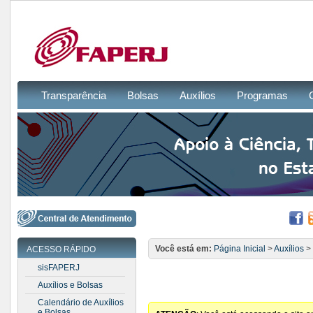
Transparência
Bolsas
Auxílios
Programas
Você está em:
Página Inicial
>
Auxílios
>
ACESSO RÁPIDO
sisFAPERJ
Auxílios e Bolsas
Calendário de Auxílios
e Bolsas