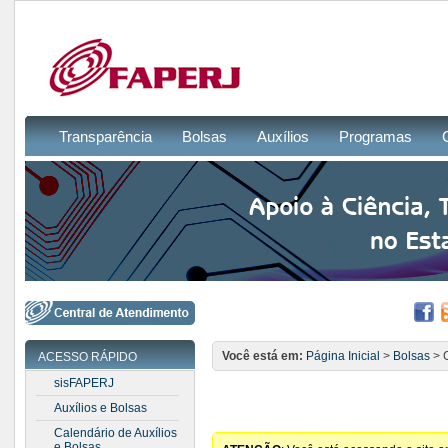
Transparência
Bolsas
Auxílios
Programas
Você está em:
Página Inicial
>
Bolsas
> C
ACESSO RÁPIDO
sisFAPERJ
Auxílios e Bolsas
Calendário de Auxílios
e Bolsas