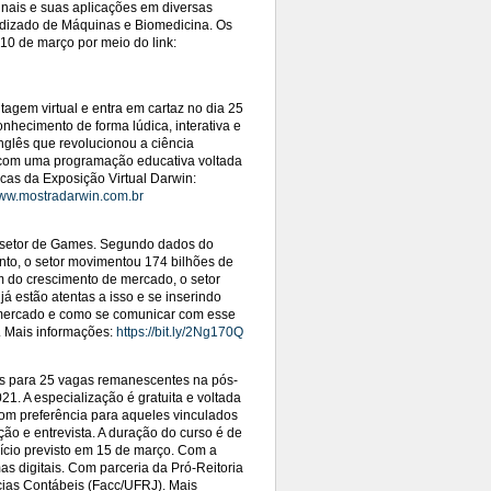
inais e suas aplicações em diversas
ndizado de Máquinas e Biomedicina. Os
10 de março por meio do link:
agem virtual e entra em cartaz no dia 25
conhecimento de forma lúdica, interativa e
nglês que revolucionou a ciência
á com uma programação educativa voltada
icas da Exposição Virtual Darwin:
ww.mostradarwin.com.br
do setor de Games. Segundo dados do
to, o setor movimentou 174 bilhões de
 do crescimento de mercado, o setor
á estão atentas a isso e se inserindo
 mercado e como se comunicar com esse
. Mais informações:
https://bit.ly/2Ng170Q
ões para 25 vagas remanescentes na pós-
1. A especialização é gratuita e voltada
 com preferência para aqueles vinculados
ação e entrevista. A duração do curso é de
nício previsto em 15 de março. Com a
s digitais. Com parceria da Pró-Reitoria
cias Contábeis (Facc/UFRJ). Mais