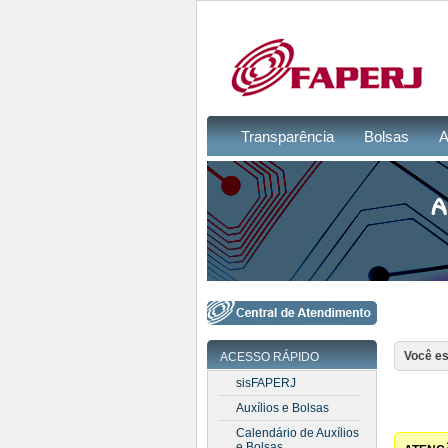
Transparência
Bolsas
A
Você es
ACESSO RÁPIDO
sisFAPERJ
Auxílios e Bolsas
Calendário de Auxílios
e Bolsas