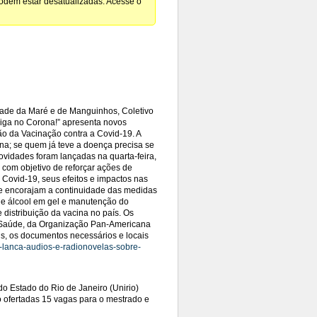
podem estar desatualizadas. Acesse o
idade da Maré e de Manguinhos, Coletivo
liga no Corona!” apresenta novos
o da Vacinação contra a Covid-19. A
na; se quem já teve a doença precisa se
novidades foram lançadas na quarta-feira,
 com objetivo de reforçar ações de
a Covid-19, seus efeitos e impactos nas
 e encorajam a continuidade das medidas
e álcool em gel e manutenção do
distribuição da vacina no país. Os
e Saúde, da Organização Pan-Americana
ais, os documentos necessários e locais
na-lanca-audios-e-radionovelas-sobre-
 Estado do Rio de Janeiro (Unirio)
o ofertadas 15 vagas para o mestrado e