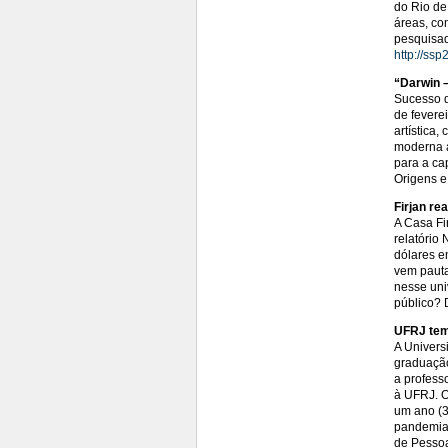
do Rio de
áreas, co
pesquisad
http://ssp
“Darwin 
Sucesso d
de feverei
artística
moderna a
para a ca
Origens e
Firjan re
A Casa Fi
relatório
dólares e
vem pauta
nesse uni
público? 
UFRJ tem
A Univers
graduação
a profess
à UFRJ. O 
um ano (3
pandemia 
de Pessoa