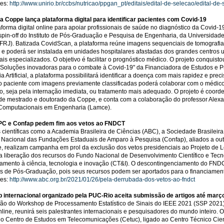
es:
http://www.unirio.br/ccbs/nutricao/ppgan_pt/editais/edital-de-selecao/edital-de
da Coppe lança plataforma digital para identificar pacientes com Covid-19
forma digital online para apoiar profissionais de saúde no diagnóstico da Covid-1
pin-off do Instituto de Pós-Graduação e Pesquisa de Engenharia, da Universidade
RJ). Batizada CovidScan, a plataforma reúne imagens sequenciais de tomografias
, e poderá ser instalada em unidades hospitalares afastadas dos grandes centros 
ais especializados. O objetivo é facilitar o prognóstico médico. O projeto conquist
 "Soluções inovadoras para o combate à Covid-19" da Financiadora de Estudos e 
ia Artificial, a plataforma possibilitará identificar a doença com mais rapidez e p
 paciente com imagens previamente classificadas poderá colaborar com o médic
o, seja pela internação imediata, ou tratamento mais adequado. O projeto é coord
de mestrado e doutorado da Coppe, e conta com a colaboração do professor Alexa
Computacionais em Engenharia (Lamce).
C e Confap pedem fim aos vetos ao FNDCT
 científicas como a Academia Brasileira de Ciências (ABC), a Sociedade Brasileir
Nacional das Fundações Estaduais de Amparo à Pesquisa (Confap), aliados a out
, realizam campanha em prol da exclusão dos vetos presidenciais ao Projeto de 
da liberação dos recursos do Fundo Nacional de Desenvolvimento Científico e Tecn
iamento à ciência, tecnologia e inovação (CT&I). O descontingenciamento do FN
 de Pós-Graduação, pois seus recursos podem ser aportados para o financiament
ões:
http://www.abc.org.br/2021/01/26/pela-derrubada-dos-vetos-ao-fndct
 internacional organizado pela PUC-Rio aceita submissão de artigos até març
ção do Workshop de Processamento Estatístico de Sinais do IEEE 2021 (SSP 2021),
nline, reunirá seis palestrantes internacionais e pesquisadores do mundo inteiro.
o Centro de Estudos em Telecomunicações (Cetuc), ligado ao Centro Técnico Cientí