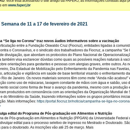
ÃO
: Você está acessando o site antigo da FAPERJ, as informações contidas aqui 
te em
www.faperj.br
- Semana de 11 a 17 de fevereiro de 2021
 “Se liga no Corona” traz novos áudios informativos sobre a vacinação
articulação entre a Fundação Oswaldo Cruz (Fiocruz), entidades ligadas à comun
ontra o Coronavírus, e o sindicato dos trabalhadores da Fiocruz, a campanha “Se 
 de divulgação, que abordam os protocolos do Plano Nacional de Operacionalizaçã
também visa esclarecer dúvidas como quais as possíveis reações naturais à vaci
sobre orientações para gestantes e pessoas com alergias graves, entre outros. As 
ereiro, Dia Estadual de Mobilização pelo Enfrentamento da Pandemia nas Favelas,
o, articulação e vigilância em saúde de base territorial visando o enfrentamento d
o Rio de Janeiro. Os novos materiais sonoros têm como mote “Ainda não acabou!”
ção como uso de máscaras, lavagem constante de mãos com água e sabão, uso d
mento social como forma de frear o avanço da pandemia, mesmo com a produção e 
foram produzidos em consonância com as orientações da Organização Mundial d
e do Ministério da Saúde, trazendo informações sobre os grupos prioritários inici
ção. Mais informações:
https://portal.fiocruz.br/noticia/campanha-se-liga-no-coro
o
vulga edital do Programa de Pós-graduação em Alimentos e Nutrição
a de Pós-graduação em Alimentos e Nutrição (PPGAN) da Universidade Federal do
divulgar edital para o processo seletivo de ingresso no Mestrado e Doutorado. Sã
s para o doutorado. As inscrições vão até 25 de março. Mais