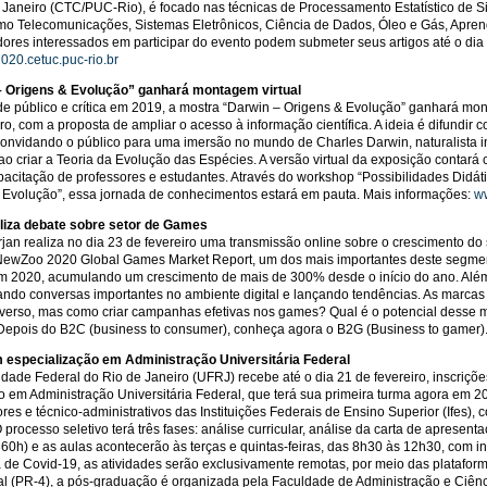
 Janeiro (CTC/PUC-Rio), é focado nas técnicas de Processamento Estatístico de S
mo Telecomunicações, Sistemas Eletrônicos, Ciência de Dados, Óleo e Gás, Apre
ores interessados em participar do evento podem submeter seus artigos até o dia 
2020.cetuc.puc-rio.br
– Origens & Evolução” ganhará montagem virtual
e público e crítica em 2019, a mostra “Darwin – Origens & Evolução” ganhará mont
ro, com a proposta de ampliar o acesso à informação científica. A ideia é difundir 
, convidando o público para uma imersão no mundo de Charles Darwin, naturalista i
o criar a Teoria da Evolução das Espécies. A versão virtual da exposição contar
pacitação de professores e estudantes. Através do workshop “Possibilidades Didát
 Evolução”, essa jornada de conhecimentos estará em pauta. Mais informações:
w
aliza debate sobre setor de Games
rjan realiza no dia 23 de fevereiro uma transmissão online sobre o crescimento 
 NewZoo 2020 Global Games Market Report, um dos mais importantes deste segmen
m 2020, acumulando um crescimento de mais de 300% desde o início do ano. Além
ndo conversas importantes no ambiente digital e lançando tendências. As marcas j
verso, mas como criar campanhas efetivas nos games? Qual é o potencial desse
Depois do B2C (business to consumer), conheça agora o B2G (Business to gamer)
 especialização em Administração Universitária Federal
idade Federal do Rio de Janeiro (UFRJ) recebe até o dia 21 de fevereiro, inscriç
 em Administração Universitária Federal, que terá sua primeira turma agora em 202
ores e técnico-administrativos das Instituições Federais de Ensino Superior (Ifes),
processo seletivo terá três fases: análise curricular, análise da carta de apresent
60h) e as aulas acontecerão às terças e quintas-feiras, das 8h30 às 12h30, com i
de Covid-19, as atividades serão exclusivamente remotas, por meio das plataforma
l (PR-4), a pós-graduação é organizada pela Faculdade de Administração e Ciên