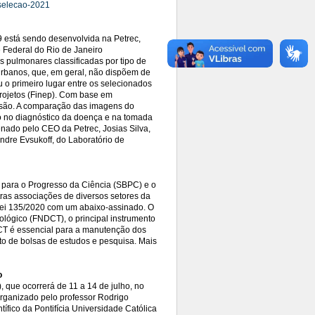
-selecao-2021
9 está sendo desenvolvida na Petrec,
 Federal do Rio de Janeiro
 pulmonares classificadas por tipo de
urbanos, que, em geral, não dispõem de
ou o primeiro lugar entre os selecionados
Projetos (Finep). Com base em
recisão. A comparação das imagens do
o no diagnóstico da doença e na tomada
enado pelo CEO da Petrec, Josias Silva,
ndre Evsukoff, do Laboratório de
a para o Progresso da Ciência (SBPC) e o
ras associações de diversos setores da
Lei 135/2020 com um abaixo-assinado. O
ológico (FNDCT), o principal instrumento
DCT é essencial para a manutenção dos
o de bolsas de estudos e pesquisa. Mais
o
 que ocorrerá de 11 a 14 de julho, no
 Organizado pelo professor Rodrigo
fico da Pontifícia Universidade Católica