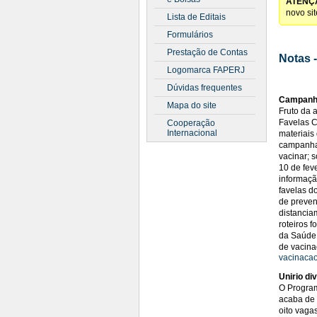
ATENÇ
novo si
Lista de Editais
Formulários
Prestação de Contas
Notas 
Logomarca FAPERJ
Dúvidas frequentes
Campanha
Mapa do site
Fruto da 
Favelas C
Cooperação
Internacional
materiais
campanha 
vacinar; 
10 de fev
informaçã
favelas d
de preven
distancia
roteiros 
da Saúde 
de vacina
vacinaca
Unirio di
O Program
acaba de 
oito vaga