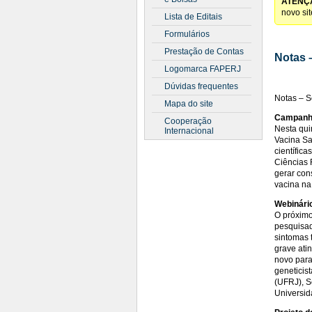
ATENÇ
novo si
Lista de Editais
Formulários
Prestação de Contas
Notas 
Logomarca FAPERJ
Dúvidas frequentes
Notas – 
Mapa do site
Campanha
Cooperação
Nesta qui
Internacional
Vacina Sa
científic
Ciências 
gerar con
vacina na
Webinári
O próximo
pesquisad
sintomas 
grave ati
novo para
geneticis
(UFRJ), S
Universid