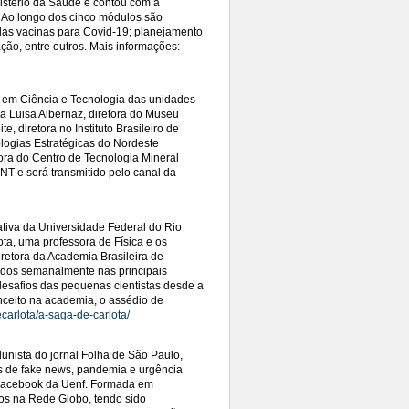
istério da Saúde e contou com a
Ao longo dos cinco módulos são
s das vacinas para Covid-19; planejamento
ção, entre outros.
Mais informações:
as em Ciência e Tecnologia das unidades
a Luisa Albernaz, diretora do Museu
e, diretora no Instituto Brasileiro de
logias Estratégicas do Nordeste
etora do Centro de Tecnologia Mineral
NT e será transmitido pelo canal da
iativa da Universidade Federal do Rio
ota, uma professora de Física e os
diretora da Academia Brasileira de
rados semanalmente nas principais
 desafios das pequenas cientistas desde a
nceito na academia, o assédio de
carlota/a-saga-de-carlota/
lunista do jornal Folha de São Paulo,
pos de fake news, pandemia e urgência
o Facebook da Uenf. Formada em
nos na Rede Globo, tendo sido