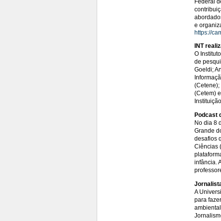
Federal d
contribui
abordados
e organiz
https://ca
INT reali
O Institu
de pesqui
Goeldi; An
Informaçã
(Cetene); 
(Cetem) e
Instituiç
Podcast d
No dia 8 
Grande do
desafios 
Ciências 
plataform
infância.
professor
Jornalist
A Univers
para faze
ambiental
Jornalism