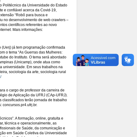
s
to Politécnico da Universidade do Estado
e e confiável acerca da Covid-19,
extensão “Robô para busca e
tiu no desenvolvimento de web crawlers –
os científicos referentes ao novo
nternet. Mais informações:
ro (Uerj) já tem programação confirmada
 com o tema “As Guerras das Mulheres:
utube do Instituto. O tema será abordado
Campinas (Unicamp), onde atua como
a universidade. Em seus trabalhos na
ra, sociologia da arte, sociologia rural
/
ra o cargo de professor da carreira de
olégio de Aplicação da UFRJ (CAp-UFRJ).
 classificados terão jornada de trabalho
 concursos.pr4.ufrj.br.
nicos”. A formação, online, gratuita e
ar, técnica e operacionalmente, as
ofissionais de Saúde, da comunicação e
ação em Saúde Coletiva da Universidade