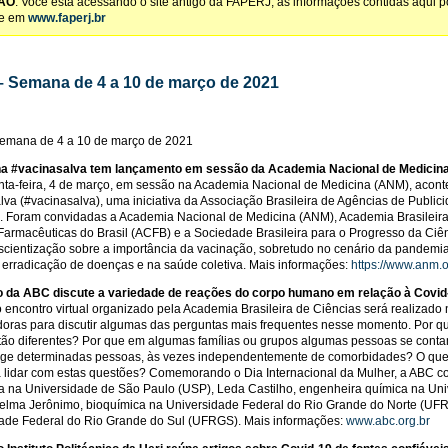
ÃO
: Você está acessando o site antigo da FAPERJ, as informações contidas aqui 
te em
www.faperj.br
– Semana de 4 a 10 de março de 2021
Semana de 4 a 10 de março de 2021
 #vacinasalva tem lançamento em sessão da Academia Nacional de Medicin
nta-feira, 4 de março, em sessão na Academia Nacional de Medicina (ANM), acont
lva (#vacinasalva), uma iniciativa da Associação Brasileira de Agências de Public
as. Foram convidadas a Academia Nacional de Medicina (ANM), Academia Brasileir
Farmacêuticas do Brasil (ACFB) e a Sociedade Brasileira para o Progresso da Ci
scientização sobre a importância da vacinação, sobretudo no cenário da pandemi
 erradicação de doenças e na saúde coletiva. Mais informações:
https://www.anm.o
o da ABC discute a variedade de reações do corpo humano em relação à Covid
 encontro virtual organizado pela Academia Brasileira de Ciências será realizado 
oras para discutir algumas das perguntas mais frequentes nesse momento. Por 
tão diferentes? Por que em algumas famílias ou grupos algumas pessoas se cont
nge determinadas pessoas, às vezes independentemente de comorbidades? O que a
 lidar com estas questões? Comemorando o Dia Internacional da Mulher, a ABC c
ta na Universidade de São Paulo (USP), Leda Castilho, engenheira química na Uni
elma Jerônimo, bioquímica na Universidade Federal do Rio Grande do Norte (UFRN
ade Federal do Rio Grande do Sul (UFRGS). Mais informações:
www.abc.org.br