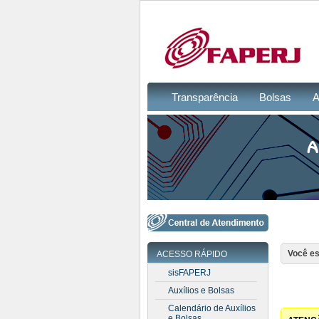
Transparência
Bolsas
A
Você es
ACESSO RÁPIDO
sisFAPERJ
Auxílios e Bolsas
Calendário de Auxílios
e Bolsas