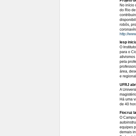
Projeto d
No início
do Rio de
contribui
disponibi
robôs, pr
coronavír
http://www
Iesp inic
O Institu
para o Ci
ativismos
pela prof
professor
área, des
e regiona
UFRJ abr
A Univers
magistéri
Há uma va
de 40 hor
Fiocruz l
O Campus 
autoinstr
equipes p
demais in