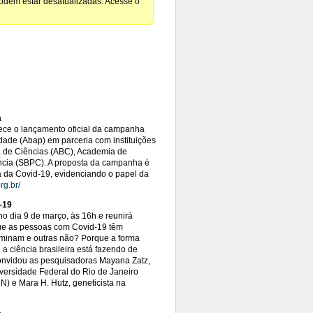
podem estar desatualizadas. Acesse o
a
ece o lançamento oficial da campanha
idade (Abap) em parceria com instituições
a de Ciências (ABC), Academia de
ência (SBPC). A proposta da campanha é
a da Covid-19, evidenciando o papel da
rg.br/
-19
no dia 9 de março, às 16h e reunirá
que as pessoas com Covid-19 têm
aminam e outras não? Porque a forma
 ciência brasileira está fazendo de
onvidou as pesquisadoras Mayana Zatz,
versidade Federal do Rio de Janeiro
) e Mara H. Hutz, geneticista na