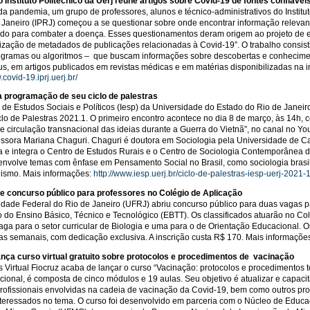
o Instituto Politécnico da Uerj reúne artigos sobre Covid-19 de fontes confiávei
 da pandemia, um grupo de professores, alunos e técnico-administrativos do Institu
 Janeiro (IPRJ) começou a se questionar sobre onde encontrar informação relevant
ndo para combater a doença. Esses questionamentos deram origem ao projeto de 
lização de metadados de publicações relacionadas à Covid-19”. O trabalho consis
ogramas ou algoritmos – que buscam informações sobre descobertas e conheciment
us, em artigos publicados em revistas médicas e em matérias disponibilizadas na i
.covid-19.iprj.uerj.br/
ia programação de seu ciclo de palestras
to de Estudos Sociais e Políticos (Iesp) da Universidade do Estado do Rio de Janei
clo de Palestras 2021.1. O primeiro encontro acontece no dia 8 de março, às 14h,
 e circulação transnacional das ideias durante a Guerra do Vietnã”, no canal no Yo
essora Mariana Chaguri. Chaguri é doutora em Sociologia pela Universidade de 
a e integra o Centro de Estudos Rurais e o Centro de Sociologia Contemporânea d
envolve temas com ênfase em Pensamento Social no Brasil, como sociologia brasilei
lismo. Mais informações:
http://www.iesp.uerj.br/ciclo-de-palestras-iesp-uerj-2021-1
e concurso público para professores no Colégio de Aplicação
idade Federal do Rio de Janeiro (UFRJ) abriu concurso público para duas vagas pa
o do Ensino Básico, Técnico e Tecnológico (EBTT). Os classificados atuarão no C
ga para o setor curricular de Biologia e uma para o de Orientação Educacional. Os
as semanais, com dedicação exclusiva. A inscrição custa R$ 170. Mais informações:
ança curso virtual gratuito sobre protocolos e procedimentos de vacinação
Virtual Fiocruz acaba de lançar o curso “Vacinação: protocolos e procedimentos téc
ucional, é composta de cinco módulos e 19 aulas. Seu objetivo é atualizar e capacit
rofissionais envolvidas na cadeia de vacinação da Covid-19, bem como outros pr
teressados no tema. O curso foi desenvolvido em parceria com o Núcleo de Educ