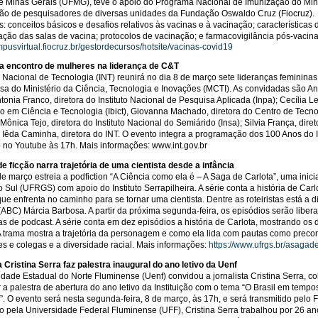
e Minas Gerais (UFMG), teve o apoio do Programa Nacional de Imunização do Min
ção de pesquisadores de diversas unidades da Fundação Oswaldo Cruz (Fiocruz).
: conceitos básicos e desafios relativos às vacinas e à vacinação; característica
ação das salas de vacina; protocolos de vacinação; e farmacovigilância pós-vacina
mpusvirtual.fiocruz.br/gestordecursos/hotsite/vacinas-covid19
za encontro de mulheres na liderança de C&T
to Nacional de Tecnologia (INT) reunirá no dia 8 de março sete lideranças feminin
sa do Ministério da Ciência, Tecnologia e Inovações (MCTI). As convidadas são An
tonia Franco, diretora do Instituto Nacional de Pesquisa Aplicada (Inpa); Cecília Leit
o em Ciência e Tecnologia (Ibict), Giovanna Machado, diretora do Centro de Tecno
Mônica Tejo, diretora do Instituto Nacional do Semiárido (Insa); Silvia França, dir
 Iêda Caminha, diretora do INT. O evento integra a programação dos 100 Anos do I
ão no Youtube às 17h. Mais informações: www.int.gov.br
e ficção narra trajetória de uma cientista desde a infância
de março estreia a podfiction “A Ciência como ela é – A Saga de Carlota”, uma inic
 Sul (UFRGS) com apoio do Instituto Serrapilheira. A série conta a história de Carl
que enfrenta no caminho para se tornar uma cientista. Dentre as roteiristas está a 
(ABC) Márcia Barbosa. A partir da próxima segunda-feira, os episódios serão libe
as de podcast. A série conta em dez episódios a história de Carlota, mostrando os
 A trama mostra a trajetória da personagem e como ela lida com pautas como preco
es e colegas e a diversidade racial. Mais informações:
https://www.ufrgs.br/asagade
a Cristina Serra faz palestra inaugural do ano letivo da Uenf
idade Estadual do Norte Fluminense (Uenf) convidou a jornalista Cristina Serra, co
r a palestra de abertura do ano letivo da Instituição com o tema “O Brasil em tem
”. O evento será nesta segunda-feira, 8 de março, às 17h, e será transmitido pel
o pela Universidade Federal Fluminense (UFF), Cristina Serra trabalhou por 26 a