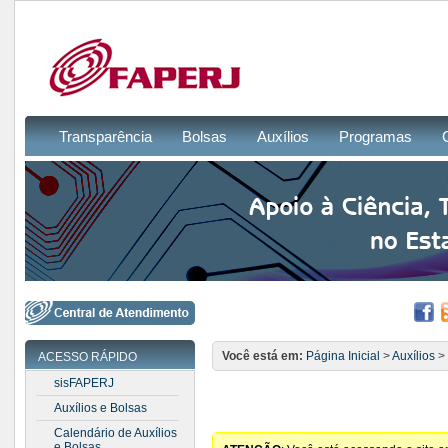
Transparência
Bolsas
Auxílios
Programas
Você está em:
Página Inicial
>
Auxílios
>
ACESSO RÁPIDO
sisFAPERJ
Auxílios e Bolsas
Calendário de Auxílios
e Bolsas