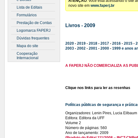
ATENÇÃO
: Você está acessando o site 
novo site em
www.faperj.br
Lista de Editais
Formulários
Prestação de Contas
Livros - 2009
Logomarca FAPERJ
Dúvidas frequentes
2020
-
2019
-
2018
-
2017
-
2016
-
2015
-
2
Mapa do site
2003
-
2002
-
2001
-
2000
-
1999 e anos a
Cooperação
Internacional
A FAPERJ NÃO COMERCIALIZA AS PUB
Clique nos links para ler as resenhas
Políticas públicas de segurança e práticas
Organizadores: Lenin Pires, Lucia Eilbaum
Editora: Editora da UFF
Volume 2
Número de páginas: 560
Ano de lançamento: 2009
(Produto do Edital 111/2008 – INCT-CNP