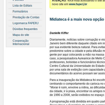
ATENÇÃO
: Você está acessando o site 
novo site em
www.faperj.br
Lista de Editais
Formulários
Prestação de Contas
Midiateca é a mais nova opção 
Logomarca FAPERJ
Dúvidas frequentes
Danielle Kiffer
Mapa do site
Diariamente, notícias sobre corrupção e vi
Cooperação
Janeiro bem diferente daquele citado em 
Internacional
por sua evidente beleza natural. Para evit
predomine sobre a cidade e pela difusão ma
gente por aqui colocando a mão na massa e
caso, a pesquisadora Aureanice de Mello C
professores, bolsistas e funcionários técni
Centro Cultural da Universidade do Estado 
por uma sala de exibição com capacidade p
documentários do acervo possam ser assist
Para a inauguração da Midiateca foi escolh
centrando o comportamento do carioca no d
“Morar é ruim, envolve a rotina, as dificuld
da cidade, ir à praia, encontrar os amigos 
de 1990 a 2008, serão exibidos no espaço 
A programação está dividida em quatro part