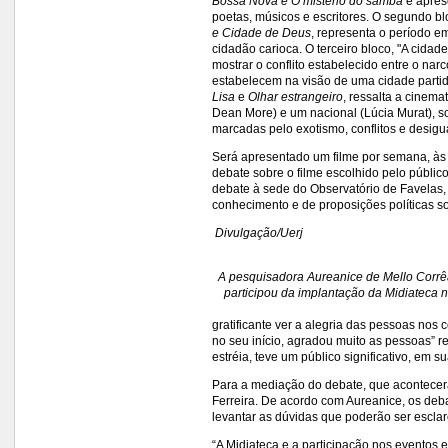
Bossa Nova e O mistério do samba
e apres
poetas, músicos e escritores. O segundo blo
e Cidade de Deus
, representa o período e
cidadão carioca. O terceiro bloco, "A cidade
mostrar o conflito estabelecido entre o na
estabelecem na visão de uma cidade partida
Lisa
e
Olhar estrangeiro
, ressalta a cinema
Dean More) e um nacional (Lúcia Murat), s
marcadas pelo exotismo, conflitos e desigu
Será apresentado um filme por semana, às 
debate sobre o filme escolhido pelo público
debate à sede do Observatório de Favelas,
conhecimento e de proposições políticas s
Divulgação/Uerj
A pesquisadora Aureanice de Mello Corrêa
participou
da implantação da Midiateca n
gratificante ver a alegria das pessoas nos 
no seu início, agradou muito as pessoas” r
estréia, teve um público significativo, em 
Para a mediação do debate, que acontecerá n
Ferreira. De acordo com Aureanice, os deb
levantar as dúvidas que poderão ser esclar
“A Midiateca e a participação nos eventos 