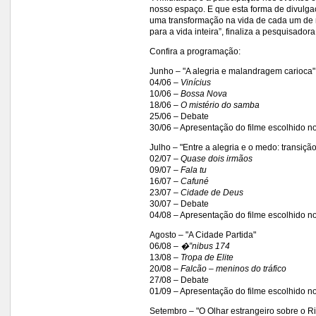
nosso espaço. E que esta forma de divulgaç
uma transformação na vida de cada um de n
para a vida inteira”, finaliza a pesquisadora
Confira a programação:
Junho – "A alegria e malandragem carioca"
04/06 –
Vinícius
10/06 –
Bossa Nova
18/06 –
O mistério do samba
25/06 – Debate
30/06 – Apresentação do filme escolhido n
Julho – "Entre a alegria e o medo: transição
02/07 –
Quase dois irmãos
09/07 –
Fala tu
16/07 –
Cafuné
23/07 –
Cidade de Deus
30/07 – Debate
04/08 – Apresentação do filme escolhido n
Agosto – "A Cidade Partida"
06/08 –
�”nibus 174
13/08 –
Tropa de Elite
20/08 –
Falcão – meninos do tráfico
27/08 – Debate
01/09 – Apresentação do filme escolhido n
Setembro – "O Olhar estrangeiro sobre o Ri