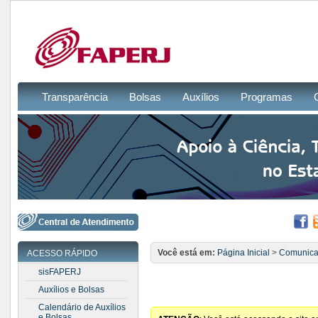
Transparência
Bolsas
Auxílios
Programas
Você está em:
Página Inicial
>
Comunic
ACESSO RÁPIDO
sisFAPERJ
Auxílios e Bolsas
Calendário de Auxílios
e Bolsas